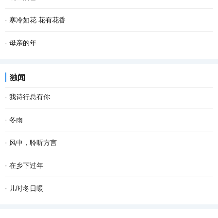
乡最朴素最亲切的气息，一幕幕的景象在眼前滑过...
满天。其实若按夏历三月，气温已经上来了，太阳也有些晒，所以过
清晨，飘落了一夜的雪花随着呦呦鹿鸣停止了飞舞。雪花漂白了整个
·
寒冷如花 花有花香
了二月二龙抬头，就是外出踏青、纸鸢纷飞的好...
世界，嘎金雪地里凌乱的足迹爆露了夜的秘密，只可惜没有目睹盛大
只要一进院子，西厢房边上的那棵柿子树就会唤醒画画的梦想，太美
·
母亲的年
的狂欢。 嘎金的雪一般来得比较晚，但比起太阳...
了。苍褐色的枯树枝上，红红的大圆柿子悠然淡定，映衬着古朴的灰
老舍曾说，人，即使活到八九十岁，有母亲便可以多少还有点孩子
独闻
瓦，清冷冷的蓝天，还有朱红斑驳的雕花门窗，...
气，有母亲的人，心里是安定的。 一转眼，母亲离开我们已经整整七
·
我诗行总有你
年了，再过一个多月就是2022年的春节了，我更加...
还是喜欢清晨醒来 品一首诗读出相遇 倾听你那温暖的呼吸 我的文字
·
冬雨
带孤独治愈 是否将你旋入相思的诗章 读出缺爱的默契 寻找从云端酝
撑着一把花蓝伞 走在无人的街上 左手握着冷风，右手牵着寒雨 和孤
·
风中，聆听方言
酿已久相惜 生命中那人，会不会把我弄丢？ 这...
独结伴，和寂寞成双 我想把冬天望穿 寻到花开的模样 拐角处，那一
远道而来的风 从对面的塔楼俯冲下来 破窗而入 掀动了桌面上，蜷缩
·
在乡下过年
抹绿盈盈含香 冬天，在伞下闪闪发烫 走过的路...
着 不敢大声说话的方言 菱形的那一块 镌刻着村落的样子 斜插在正中
过年是一生中最 幸福 的时刻。 住在城里，每到年关，我都怀念那些
·
儿时冬日暖
的 是河岸边弄潮的杨柳 桥上垂钓的身影，再次...
在乡下的日子，特别是在乡下过年的情形。 小时候，不知道什么叫过
往记忆深处走，不少鲜活的事儿像鱼儿从春池里跃上来。年少的冬