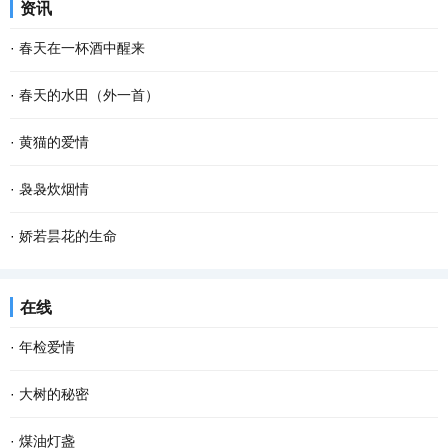
资讯
也不要紧。因为做自己这件事，不会有人比你...
烁的疏星，马路像是一条霓虹般的隧道，朦胧而幽深，微风吹来，空
·
春天在一杯酒中醒来
气还是那般清凉甜爽。此时已经有紧张晨扫的人...
杯斟满，等一场空 静。漏水的时间 放养一池蛙鸣 征途，在爹的目光
·
春天的水田（外一首）
里 安慰，娘的一声叹息 青花在杯里 扶起那个弹琴的人 风在弦上，等
春天的水田里， 禾苗怀抱农夫的希望，孕育夏日的稻香； 柳条喜欢伸
·
黄猫的爱情
雪落故道 如果仰望是一次突围 咽不下的那滴泪...
手去拨沟渠里的水； 我用力闻挨着草地疯长的婆婆纳草。 幸运的话，
腊梅一开，春天不远了；猫儿一闹，春天也不远了。猫儿的闹就是不
·
袅袅炊烟情
隔着几个“田块”相框，能遇到十几只白鹭立...
同寻常的叫，不同寻常的呼。腊梅开放是植物情爱的张扬，猫儿的呼
从村庄走出的游子，乡愁深处都有一柱炊烟。 不知为何，当归期越
·
娇若昙花的生命
叫也是情爱的张扬。 不知其它猫是不是每年只有...
近，我的心越忐忑。这种不安，不为别的，只因老家有我的母亲。不
今早开门，我家的那只土黄色的小狗静静地平躺在马路的中间，它死
在线
知从哪一年开始，我开始懂得母亲，懂得了她一生...
了。这个幼小的 快乐 的生命就这样消亡了，我的心忽然被揪住的感
·
年检爱情
觉。 对于这个小生命的到来，很是偶然。约两个...
岁末年初，各类年检渐渐提上日程。近年来，随着某些程序或手续的
·
大树的秘密
简化，相对来说，年检的项目少了些。但有些物事，必须得年检。比
我坚信，每一棵大树，都有着自己的秘密。只是这些秘密并不为我们
·
煤油灯盏