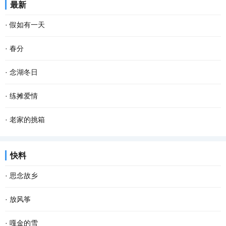
最新
又从下游逆流而上。春天河水澄澈无比，站在岸...
几眼，挺拔的油菜杆举着饱满的籽粒，挤挤挨挨，你不让我，我不让
·
假如有一天
你，仿佛当年的黑白照上一张张天真的笑脸，在...
假如有一天， 我变成了一阵风， 我会轻柔的吹过游子的脸庞， 像母
·
春分
亲般抚慰他漂泊的心灵。 假如有一天， 我变成了一场雨， 我会尽情
春分 一位季节的仙子 拽着暖暖的春风 蓬勃着生命的气息 撒一路芬芳
·
念湖冬日
的浇灌久旱的粮田， 让干涸的良苗尽情享受绵绵...
款款地走来 春风敲醒冰封的泥土 苏醒了沉睡的种子 一种力量在酥软
念湖，一个藏在云南乌蒙山腹地的高原湖泊，烟波浩渺，碧水茫茫。
·
练摊爱情
的泥土里萌动 一个希望在春光里勃发 萌发生长...
冬天的念湖，有着一种自然、简约的美。远山连绵，湖水深流。而树
近日来，“地摊”这个词突然火爆起来，网络上出现各种各样的地摊文
·
老家的挑箱
早已被染成了一种桔红色，一排站在湖水中，仿...
化，顿时勾起我的一段难忘的练摊经历。 大二那年春天，家里突然遭
双亲离去，没有为我们留下什么值钱的遗产，唯有那漆上朱丹色土漆
快料
遇变故，做了一辈子鞋匠的爷爷检查出白血病...
的残旧挑箱让我难以忘怀。每次去乡下老屋中，我都特意去看一看，
·
思念故乡
摸一摸沧桑的挑箱，那泛着历史烟尘的土漆依然...
回忆，那么细碎，那么悠长；故乡，那么遥远，那么忧伤。没有故
·
放风筝
乡，自己属于谁？没有路标，哪里是归宿？时代头也不回地疾行，故
阳春三月是放风筝的好季节，歌里也唱——又是一年三月三，风筝飞
·
嘎金的雪