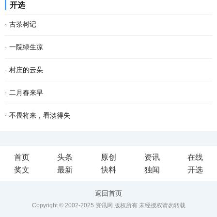
开选
年，只觉得可以无拘无束的玩，很开心。儿时的...
日，天虽寒凉，却有不少甜蜜和乐趣，似一块烤红薯，热腾腾地吃下
·
古茶树记
去，心窝窝一下子就暖了。 故乡的冬天安闲，冷风...
南方有嘉木，东门出古茶。 横亘南疆的十万大山状如巨螯，分成南北
·
一院绿生凉
两岭，螯尖直指西南。南岭为十万大山主脉。北岭略小，方志谓之余
又到一年植树节，想起老家屋前屋后的树木来。 老家三间瓦房，隔着
·
村庄的云朵
脉。顶峰名雷浦茶。我以为地名有误，为何不是...
花墙，在黑漆大门旁斜伸着一株樱桃树。那株樱桃，不知是何时栽
在村庄里，更多的时候，人们看到的都是一朵云起，却没有时间一直
·
二月春来早
的，倚着水沟，长得歪歪扭扭，却极力把身子倚向...
看到一朵云飘向何方。人们总是忙着低头劳作或是赶路，没有时间跟
二月的大地，已过立春节气，这就是春天了。 只是春风料峭，倒春寒
·
不畏将来，看淡得失
踪一朵云的去向。 我奶奶有时候在院子里手搭凉...
还在做最后的挣扎，企图在人间制造出最后的一点风浪，但是大地的
到了一定年龄，回望过去，有很多美好的回忆，仿佛还鲜活如昨，历
首页
头条
原创
资讯
在线
深处已被喊醒，春天的温暖势不可挡，无论是天...
历在目。然而故事却再也无法重演了。 物是人非事事休，唯有剩
奖文
最新
快料
独闻
开选
下“人面不知何处去，桃花依旧笑春风”的无奈感伤...
返回首页
Copyright © 2002-2025 资讯网 版权所有 未经授权请勿转载