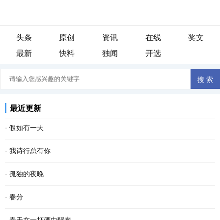
头条
原创
资讯
在线
奖文
最新
快料
独闻
开选
最近更新
·
假如有一天
假如有一天， 我变成了一阵风， 我会轻柔的吹过游子的脸庞， 像母
·
我诗行总有你
亲般抚慰他漂泊的心灵。 假如有一天， 我变成了一场雨， 我会尽情
还是喜欢清晨醒来 品一首诗读出相遇 倾听你那温暖的呼吸 我的文字
·
孤独的夜晚
的浇灌久旱的粮田， 让干涸的良苗尽情享受绵绵...
带孤独治愈 是否将你旋入相思的诗章 读出缺爱的默契 寻找从云端酝
这个夜晚我又孤独了 从没想过 会离幸福这么遥远 当我疲惫不堪时 站
·
春分
酿已久相惜 生命中那人，会不会把我弄丢？ 这...
在皎洁的月亮下 被风呛得咳嗽了数声 遥远的 我仿佛看见了 依稀中你
春分 一位季节的仙子 拽着暖暖的春风 蓬勃着生命的气息 撒一路芬芳