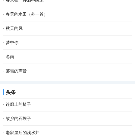
·
春天在一杯酒中醒来
久违的笑容 这个夜晚好像有了 记忆里的流浪...
款款地走来 春风敲醒冰封的泥土 苏醒了沉睡的种子 一种力量在酥软
杯斟满，等一场空 静。漏水的时间 放养一池蛙鸣 征途，在爹的目光
·
春天的水田（外一首）
的泥土里萌动 一个希望在春光里勃发 萌发生长...
里 安慰，娘的一声叹息 青花在杯里 扶起那个弹琴的人 风在弦上，等
春天的水田里， 禾苗怀抱农夫的希望，孕育夏日的稻香； 柳条喜欢伸
·
秋天的风
雪落故道 如果仰望是一次突围 咽不下的那滴泪...
手去拨沟渠里的水； 我用力闻挨着草地疯长的婆婆纳草。 幸运的话，
秋天的风 相对于夏天的风 多了一丝凉意 相对于冬天的风 又多了些许
·
梦中你
隔着几个“田块”相框，能遇到十几只白鹭立...
温存 而相对于春天的风 却多了几分萧瑟和寂寥 秋天的风宛如一支孩
在梦中 我乘风驾云而来 手捧着鲜花 寻找情窦初开的你 在那童话般的
·
冬雨
童的画笔 为世界增添了几笔浓浓的色彩 那火红...
世界 美丽的鲜花散发出芬芳 只为等你 给出一季的火红 你低头时的温
撑着一把花蓝伞 走在无人的街上 左手握着冷风，右手牵着寒雨 和孤
·
落雪的声音
柔 没有忧愁 我在一片柔情和泪水中 回想起我...
独结伴，和寂寞成双 我想把冬天望穿 寻到花开的模样 拐角处，那一
雪花把诗歌写给冬天 大地打开一个明快的季节 屋顶瓦片浑然一色 万
头条
抹绿盈盈含香 冬天，在伞下闪闪发烫 走过的路...
物吟唱同一首童谣 一次次聆听冬的心跳 开阔的田野自由自在地呼吸
·
连廊上的椅子
拨动岁月深处的思念 雪的美丽柔软成一串欢快的...
在家具中我偏爱椅子。逢到一张看上去舒服又式样殊别的椅子，我便
·
故乡的石坝子
想把它请入家中；若是幸遇一把古意盈然的老椅子就更想拥有；当然
说起坝子，在云贵高原是土壤肥沃、灌溉便利的平原地带。在江津，
·
老家屋后的浅水井