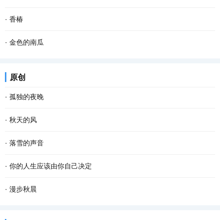
这样的椅子已经不是用来坐的，而是摆放在那里...
坝子即晒坝，就是专门晒粮食的场地，有用石灰或者水泥铺在泥地上
每次回到山圪崂里的化庙老家，当我情不自禁地去看屋后那口井时，
·
香椿
平整的坝子，也有天然的晒场。江津多是连绵起...
它，也像一只苍老的眼睛，在和我默默对视。那眼神，平淡而落寞，
晚饭。 夫人上席，小姐坐夫人对面，香椿站一边。老爷走后，到了饭
·
金色的南瓜
阴郁又陌生，仿佛我们并不曾相识……而不管我...
点，都是这样坐。今晚，香椿烧了夫人爱吃的糖醋鲤鱼。夫人高兴，
乡村的农事当中，最省劲儿的当数种南瓜。 暮春或者夏初，找一个晴
原创
让香椿开了瓶白酒。二两白酒下肚，夫人突然将...
朗的天气，从瓦罐里翻出储藏一冬的南瓜种子，晒一晒，浸点水，随
·
孤独的夜晚
手种进松软的泥土里。南瓜野性、皮实，对土壤...
这个夜晚我又孤独了 从没想过 会离幸福这么遥远 当我疲惫不堪时 站
·
秋天的风
在皎洁的月亮下 被风呛得咳嗽了数声 遥远的 我仿佛看见了 依稀中你
秋天的风 相对于夏天的风 多了一丝凉意 相对于冬天的风 又多了些许
·
落雪的声音
久违的笑容 这个夜晚好像有了 记忆里的流浪...
温存 而相对于春天的风 却多了几分萧瑟和寂寥 秋天的风宛如一支孩
雪花把诗歌写给冬天 大地打开一个明快的季节 屋顶瓦片浑然一色 万
·
你的人生应该由你自己决定
童的画笔 为世界增添了几笔浓浓的色彩 那火红...
物吟唱同一首童谣 一次次聆听冬的心跳 开阔的田野自由自在地呼吸
看过一段话：“这个世界，没有任何一条规定，要你必须温柔开朗，要
·
漫步秋晨
拨动岁月深处的思念 雪的美丽柔软成一串欢快的...
你必须善解人意。你就做你自己，奇怪一点也不要紧，做得不是很好
清早，薄雾浓云，东方的天空仍有一抹儿亮色，远远的路灯像点点闪