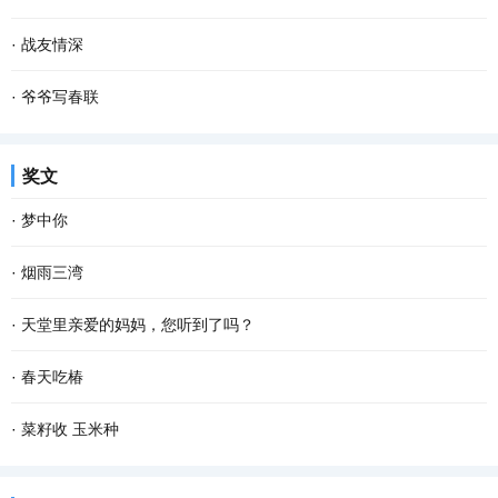
如，你我他或普普通通或轰轰烈烈的 爱情 。 爱...
所知而已。探寻大树的秘密，是有些困难的，也因此，我们常常就忽
一粒谷，溅满屋。 每当想起这句儿时常挂在嘴边的谜语，脑海里就会
·
战友情深
略了这些大树所隐藏的秘密，这是一件多少有些...
不由地浮现这样的场景：柴火在土灶里呼呼燃烧，火舌自锅底窜出，
动车开动，我们一行向西，奔南京，会战友。我凝望窗外，楼宇滑
·
爷爷写春联
我们姐弟坐在宽板条凳上，烤火，添柴，叽叽喳...
过……五十多年前，我们也是这样坐在火车上，看一一滑过的家乡景
儿时的春节充满了乐趣，乡村里洋溢着浓郁的年味，这是我们美好的
奖文
物。 当年，我们是一群特殊的“小兵”，大多数十...
记忆。过年的时候，除了穿上新衣服、吃着美味的菜肴和零食之外，
·
梦中你
最让我难忘的却是春联。 千门万户��日，总把...
在梦中 我乘风驾云而来 手捧着鲜花 寻找情窦初开的你 在那童话般的
·
烟雨三湾
世界 美丽的鲜花散发出芬芳 只为等你 给出一季的火红 你低头时的温
与镶嵌在老步湖路上的明珠——三湾村，离别已有十多个春秋。没想
·
天堂里亲爱的妈妈，您听到了吗？
柔 没有忧愁 我在一片柔情和泪水中 回想起我...
到和她的重逢，发生在一个烟雨迷蒙的日子。 那个乍暖还寒的下午，
天堂里亲爱的妈妈，您知道吗？儿子在人间得了重度糖尿病，在医院
·
春天吃椿
与几位朋友一起驱车到三湾观光。虽然天气阴沉...
躺了十四天，倍受煎熬。七月三日，高达32 mmol/L的血糖指标忙乱
推开晨雾，把记忆安放进口袋，那些柔软的时光和迷离的梦，若隐若
·
菜籽收 玉米种
了医生，一连十二个小时的吊针打到第二天的凌晨一...
现。 我家前面是条清清浅浅的小河，每天，鱼儿从上游潜游到下游，
拥挤在菜地里的油菜收割了！上班下班，路过这片菜地，习惯了凝望